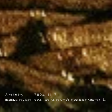
Activity
2024.11.21
RealStyle by Jeep®（リアル・スタイル by ジープ）
>
Outdoor
>
Activity
>
【日
本全国】大自然＆プライベート＆リゾート！冬でも行けるアウトドアサウナ特集