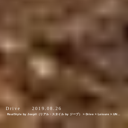
Drive
2019.08.26
RealStyle by Jeep®（リアル・スタイル by ジープ）
>
Drive
>
Leisure
>
UNMA
P YOUR LIFE 〜山梨県、竜ヶ岳＆本栖湖編〜 山歩き＆こだわりのオートキャンプ