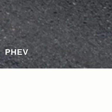
PHEV
2023.04.27
2023.03.09
Read more>
Read more>
UNMAP YOUR LIFE ～岩手県 岩手山編
ついにグランドチェロキー4xe上陸。試
～ 自分を解放する、こだわりの時間
乗とともに現在のJeepの頂を体感する