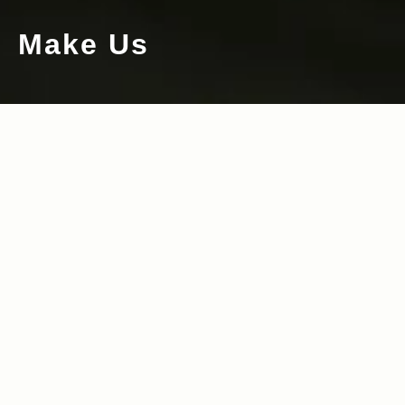
Make Us
2012.03.28
Read more>
自分で考案したネーミングが Jeep®の歴
史に刻まれる！