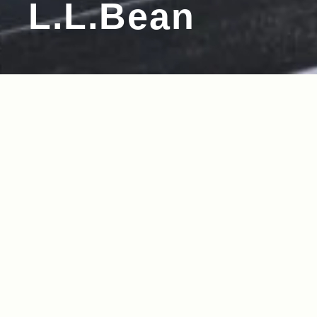
L.L.Bean
2017.10.06
Read more>
ミュージシャン・曽我部恵一さんがドライブに
持っていく定番アイテム9選【MY STANDAR
D】