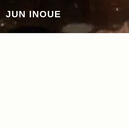
JUN INOUE
2013.10.24
Read more>
モノクロにビビッドな赤が映えるJeep®
Grand Cherokee。＜The Real Music
Week vol.3＞を完全レポート！