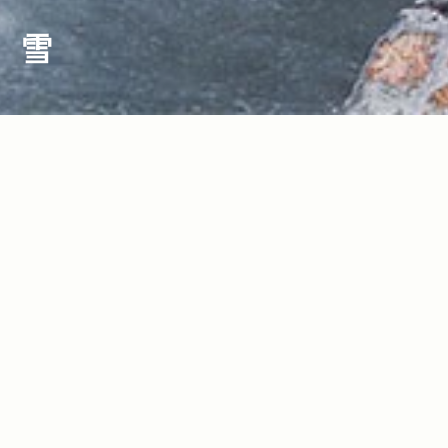
雪
2021.12.23
2016.12.16
Read more>
Read more>
【雪見風呂特集】冬の温泉シーズンに
おすすめ温泉特集11選！年末年始の旅行
は、Jeepを走らせて行きたい！日本全国
や日帰りドライブで行きたい、オフロー
の人気＆穴場“雪見風呂”18選
ドや雪道＆大自然の絶景を楽しめる秘
湯・名湯を厳選紹介