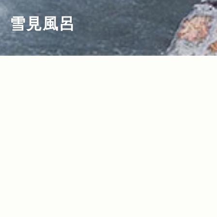
雪見風呂
2021.12.23
Read more>
【雪見風呂特集】冬の温泉シーズンに
は、Jeepを走らせて行きたい！日本全国
の人気＆穴場“雪見風呂”18選