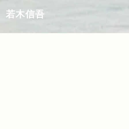
若木信吾
2017.06.25
2017.06.23
Read more>
Read more>
My Jeep®,My Life. ボクとJeep®の暮
最前線で活躍し続ける写真家・若木信吾
らしかた。写真家・若木信吾
さんが大切にしていること【ON AIR NO
TES】