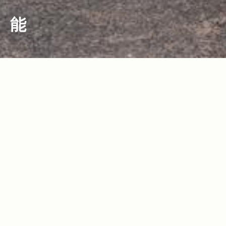
能
2020.07.30
Read more>
Real Tabi with Jeep〜Jeepと行く、日
本の“こころ”を探る旅〜〈新潟県・佐
渡〉