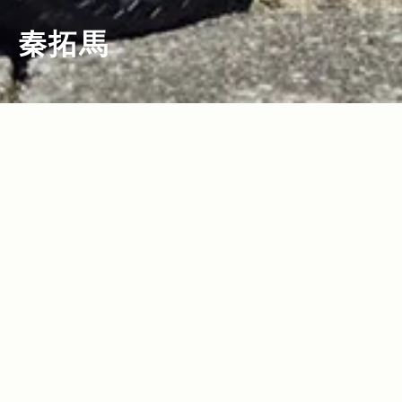
秦拓馬
2021.10.07
Read more>
【Jeepオーナーインタビュー】“本物の
自由と冒険”を体現する、個性派プロアン
グラー・秦拓馬のフィッシングライフ