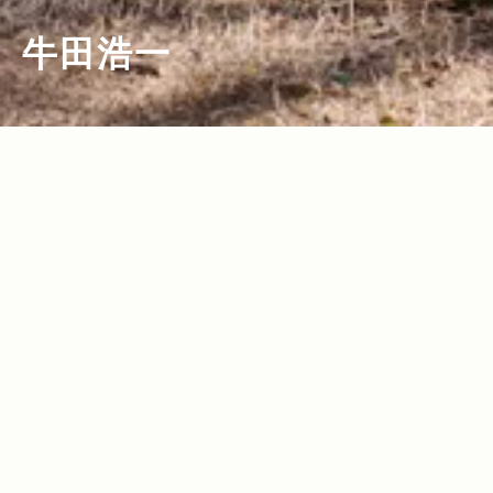
牛田浩一
2022.04.19
2022.03.10
Read more>
Read more>
四季を遊ぶアウトドアの道具をJeep Gra
“アウトドアの何でも屋”こと、牛田浩一
nd Cherokee Lに積んでみた
さんが厳選紹介！2022年最新アウトドア
ギア特集