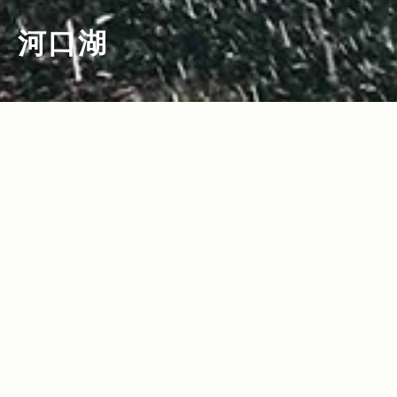
河口湖
2019.07.18
Read more>
どんな悪路でも乗り越える、驚きの走破
性を体験！ Jeep®︎ ALL Trail-Ratedモデ
ル試乗会レポート！