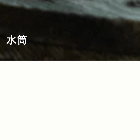
水筒
2025.04.10
2024.12.10
Read more>
Read more>
【2025年・水筒特集】アウトドアでの登
【2024年・クリスマスギフト特集】家族
山やキャンプから日常使いまで大活躍！
や大切な人に！アウトドアなクリスマス
容量別の人気＆おすすめ水筒
プレゼント
2019.06.21
2019.05.09
Read more>
Read more>
子連れキャンプで大活躍！家族でアウト
【父の日＆母の日ギフト特集2019】最新
ドアを楽しむための定番＆最新おすすめ
×おすすめのアウトドアグッズ14選！
便利グッズ12選