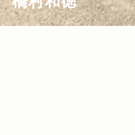
橋村和徳
2012.05.16
Read more>
リアル・オーナーの マイJeep®自慢 VOL.6