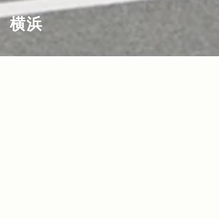
横浜
2018.02.25
2015.06.12
Read more>
Read more>
My Jeep®,My Life. ボクとJeep®の暮
ファッションスナップ＠横浜赤レンガ倉
らしかた。DJ / プロデューサー・田中知
庫。夏直前、外遊びで参考にしたい都会
之（FPM）
派アウトドア・スタイル！