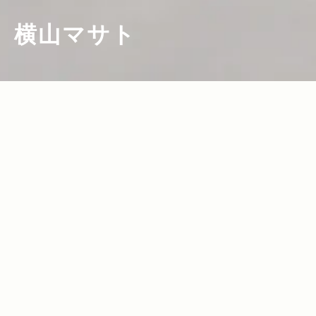
横山マサト
2021.03.04
Read more>
【Jeepオーナーインタビュー】新作ラン
グラーとともに走り続けるフォトグラフ
ァーとしての道程