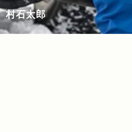
村石太郎
2017.12.15
Read more>
White Mountain with Jeep® 走りと滑
りがつながるとき