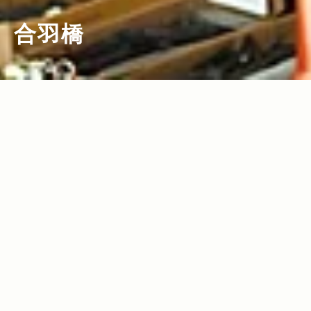
合羽橋
2011.08.17
Read more>
合羽橋屈指のモダンな料理道具店で ニッ
ポンの良品探し