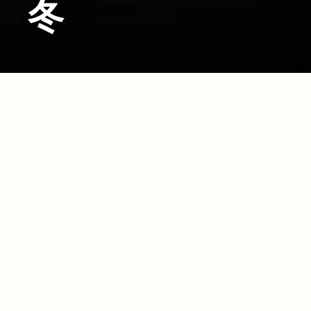
冬
2014.01.24
2013.12.0
Read more>
Jeep®で訪れたい冬のドライブスポット！
本格的な冬到来！
りコレ！