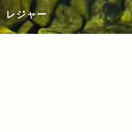
レジャー
2023.04.20
2022.02.10
Read more>
Read more>
【2023年・お出かけスポット特集】ゴー
【2022年・移住スポット特集】新たなラ
デンウィークにJeepで行きたい！ファミ
イフスタイルを求めてGO！アウトドアを
リー＆カップルにおすすめのレジャース
身近に感じられる移住スポット10選
ポット15選