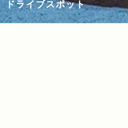
ドライブスポット
2016.12.09
2016.09.02
Read more>
Read more>
全国夜景スポット特選！クリスマス＆年
秋の湘南をWranglerでドライブ！Jeep
末年始のデートやドライブにおすすめの
®オーナーおすすめの湘南ドライブスポ
関東穴場スポットから世界新三大夜景ま
ット＆グルメも紹介
2016.05.13
2016.04.14
Read more>
Read more>
で！
初夏に行きたい信州ドライブ！Jeep®オ
GWや春の日帰りドライブにおすすめ！J
ーナーがおすすめするグルメ＆イベント
eep®で行く、那須エリア人気カフェ＆グ
をご紹介！
ルメスポット特集！
2016.01.29
2015.12.09
Read more>
Read more>
冬の箱根ドライブにおすすめ！芦ノ湖を
『Jeep® Renegade』でいく！世田谷ド
一望できる足湯温泉付きグルメスポット
ライブデート
『ベーカリー＆テーブル 箱根』。【TOG
2015.11.13
2015.07.24
Read more>
Read more>
O企画第2弾】