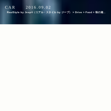
CAR
2016.09.02
RealStyle by Jeep®（リアル・スタイル by ジープ）
>
Drive
>
Food
>
秋の湘南
をWranglerでドライブ！Jeep®オーナーおすすめの湘南ドライブスポット＆グルメ
も紹介
INDEX
Jeep®オーナー・インタビュー：SHONAN LABEL ENTERTAIN
MENT代表／島田雅光さん
KEYWORDS