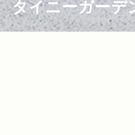
タイニーガーデ
2020.03.05
Read more>
【ドライブコース特集】ビーナスラインを経由
して、湖畔に佇む宿泊滞在型施設『TINY GARD
EN 蓼科』へショートトリップ