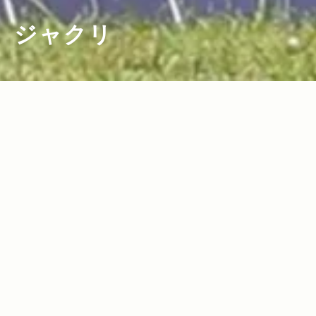
ジャクリ
2025.08.29
2021.10.21
Read more>
Read more>
【2025年・家電＆ガス製品特集】日常生
【Jeepモデル別・積載企画】新型Jeep
活からアウトドアまで使える便利でおし
Compass × Jackeryで行く秋冬の快適
ゃれな家電＆ガス製品
キャンプを人気スタイリスト・平健一が
レクチャー！