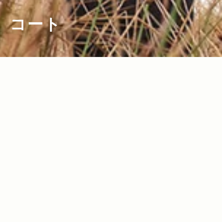
コート
2023.11.02
Read more>
【2023年・アウトドアコート特集】秋
冬・定番ファッションアイテム！王道ア
ウトドアブランド＆本格派＆個性派のコ
ート15選