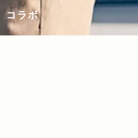
コラボ
2023.02.23
2021.05.25
Read more>
Read more>
The Recreation Storeディレクター・
Jeep×HIMARAYAの「キャンプと車を遊
金子恵治／OUTDOOR PRODUCTSとJe
び心でつなぐ」コラボ！
epが運ぶ PACK FOR “CAR” LIFE