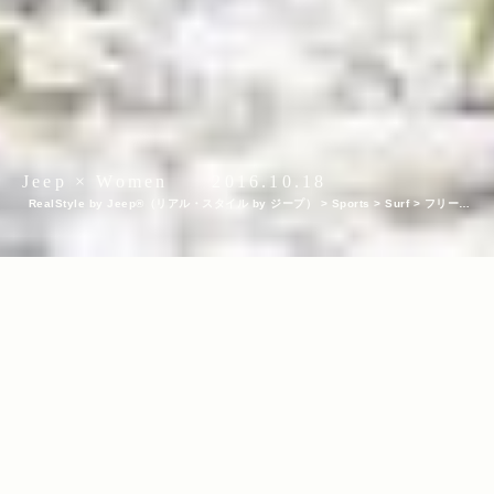
Jeep × Women
2016.10.18
RealStyle by Jeep®（リアル・スタイル by ジープ）
>
Sports
>
Surf
>
フリース
タイルスキーヤー 小野塚彩那が、SUPで奔流の“ホワイトウォーター”に挑む！
INDEX
長瀞渓谷の“ホワイトウォーター”に挑戦！