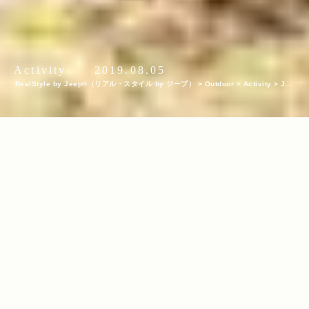
Activity
2019.08.05
RealStyle by Jeep®（リアル・スタイル by ジープ）
>
Outdoor
>
Activity
>
Jee
p® で楽しむ小川山クライムキャンプ
INDEX
名実ともに日本屈指のクライミングエリア