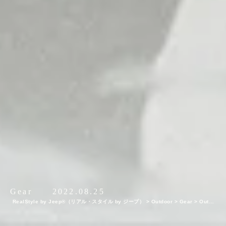
Gear
2022.08.25
RealStyle by Jeep®（リアル・スタイル by ジープ）
>
Outdoor
>
Gear
>
Outdo
or Gear
>
ドイツの高圧洗浄機ブランド、ケルヒャーの威力を体感！正しい洗車方法
とコツを伝授