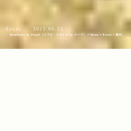
Event
2022.06.23
RealStyle by Jeep®（リアル・スタイル by ジープ）
>
News
>
Event
>
国内初
の“マイJeep”によるオフロードドライビング・レッスン『Jeep Adventure Acade
my 2022 Basic Class』開校！参加者の声と共に2日間に及んだ“未体験の連続”をレ
ポート
INDEX
ハンドルを握った人の感動が伝わるアカデミー
初めて尽くしのオフロード基礎講座