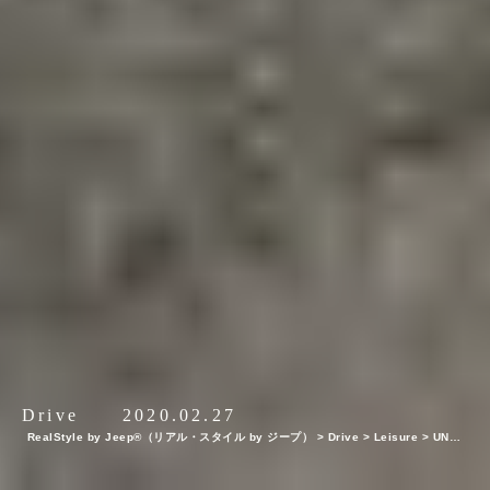
Drive
2020.02.27
RealStyle by Jeep®（リアル・スタイル by ジープ）
>
Drive
>
Leisure
>
UNMA
P YOUR LIFE ～岩手県八幡平＆安比高原編～ 自分を解放する、こだわりの時間