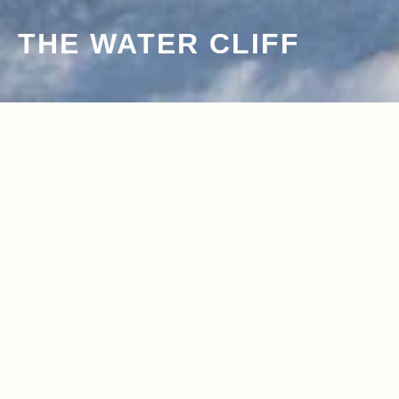
THE WATER CLIFF
2011.08.15
2011.08.12
Read more>
Read more>
感動を呼ぶネイチャー・ドキュメンタリ
「なぜ？」から生まれる空間の新しい価
ー、 そのドラマ性の裏に不可欠だっ
値
た”技術”