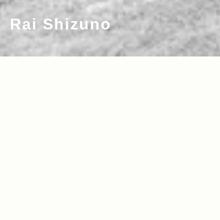
Rai Shizuno
2012.01.11
Read more>
人種、民族、国境、自然…… 地図上には
ない「境界」を巡る