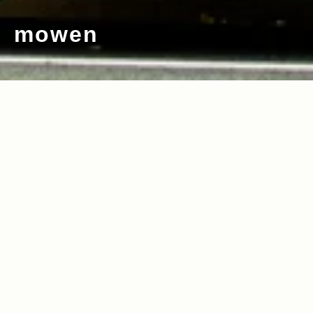
mowen
2012.10.17
Read more>
クルマを操る醍醐味を感じさせる愛車 そ
れが僕のJeep® Wrangler