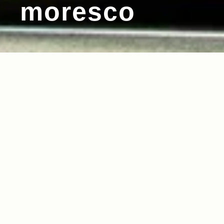
moresco
2012.10.17
Read more>
クルマを操る醍醐味を感じさせる愛車 それが僕
のJeep® Wrangler