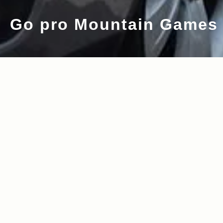
Go pro Mountain Games
2016.07.22
Read more>
Jeep® River SUP Team JAPAN コロ
ラド遠征＆＜Go pro Mountain Games
＞レポート！貴貫広子選手に密着取材。