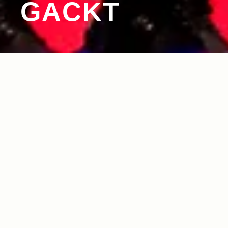
GACKT
2011.11.21
Read more>
人気ゲームとコラボした 限定モデル「Call of D
uty II」がベールを脱ぐ