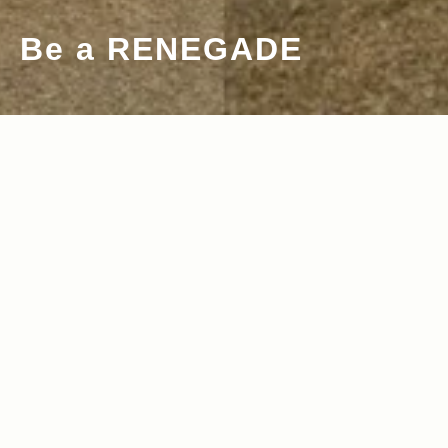
Be a RENEGADE
2016.04.28
2016.01.22
Read more>
Read more>
大空に向かって、羽根を背にテイクオ
今年の合言葉は＜Make it Real＞。Jee
フ。風を感じるハンググライダーに挑戦
p®生誕75周年となる2016年のキャンペ
ーン内容とは！？