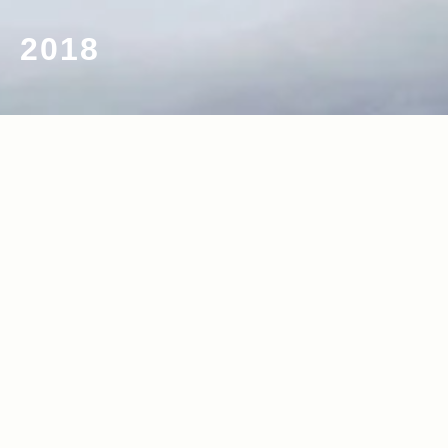
2018
2018.01.04
Read more>
Jeep®の2018年テーマは＜Real Adven
ture＞。本物のSUVと行く“リアルな冒
険”を応援する注目キャンペーン＆フェア
をご紹介！