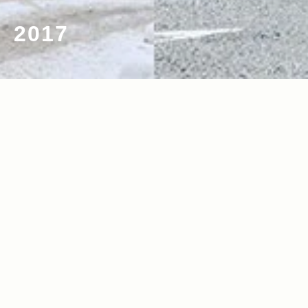
2017
2017.12.28
Read more>
2017年人気記事の総まとめ！新型『Gra
nd Cherokee』の発売、フジロック参
戦、アウトドアグッズ特集など記事ラン
キングでプレイバック！