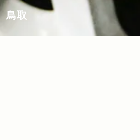
鳥取
2013.11.29
Read more>
家族と、友人と、恋人と。Jeep®で乗り
こみたい全国のスキー＆スノボ スポット