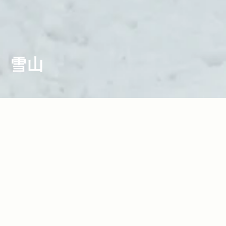
雪山
2017.03.24
2017.03.16
Read more>
Read more>
スノーモービルで銀世界の雪山を遊び尽
フイナム副編集長愛用の「SALOMON」
くす！パイオニアで最高峰のBRP社「sk
スキーギア8選！機能性抜群＆スタイリッ
i-doo」でかなえる極上体験＆絶景レポー
シュなアイテムをJeep®に積んでいざ雪
2017.02.02
2017.01.19
Read more>
Read more>
ト
山へ！
人気コーヒー店『パドラーズコーヒー』
雪山の奥へと導く『Jeep® Wrangler』
店主が愛用するコーヒーグッズ＆スタイ
プロスノーボーダーたちのバックカント
リスト・井田正明さんおすすめの雪山で
リースノーセッション！