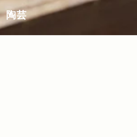
陶芸
2016.03.25
2012.06.20
Read more>
Read more>
春の陶器市で盛り上がる栃木県。益子焼
伝統にイノベーティブを加えて 陶芸に恩
の人気陶芸作家・寺村光輔さんにインタ
返しを
ビュー！Jeep®にも通じる“ものづく
り”への姿勢とは。