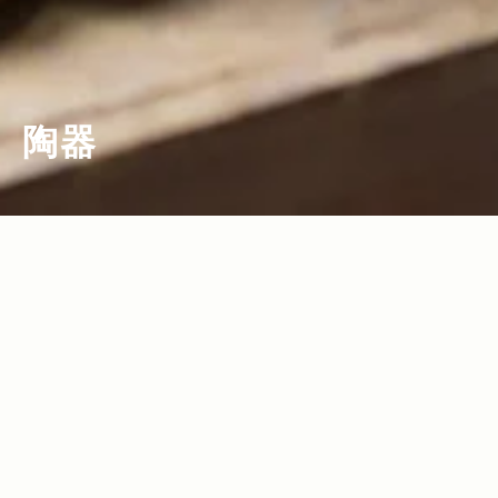
陶器
2016.03.25
2012.06.20
Read more>
Read more>
春の陶器市で盛り上がる栃木県。益子焼
伝統にイノベーティブを加えて 陶芸に恩
の人気陶芸作家・寺村光輔さんにインタ
返しを
ビュー！Jeep®にも通じる“ものづく
2011.10.21
Read more>
り”への姿勢とは。
古い洋館を改造したギャラリーで 土の香
りのする “My 茶碗” を選ぶ