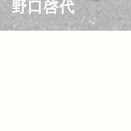
野口啓代
2014.06.27
Read more>
女子クライミング界のパイオニア。フリークラ
イマー・野口啓代選手インタビュー！