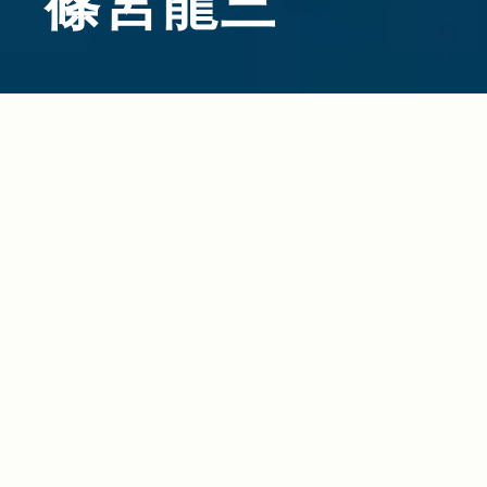
篠宮龍三
2011.10.17
Read more>
生の喜びを肌で感じる”グラン・ブルー”