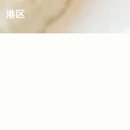
港区
2012.03.09
2011.11.28
Read more>
Read more>
非日常的な空間、洗練された料理 驚きが
都心での農業体験を通して 人、自然と触
連鎖するステーキハウス
れ合う