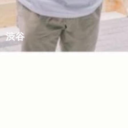
渋谷
2017.11.02
2017.06.16
Read more>
Read more>
VANSとジャーナル スタンダードが繋
ヴィンテージと調和する、新たな「白」
ぐ、渋谷発のストリートカルチャー。
の提案。期間限定ショップ「WHITE jour
nal standard Furniture」オープン！
2011.11.07
Read more>
ファションウィーク中の新たなお祭り、
“シブフェス”をジープがサポート