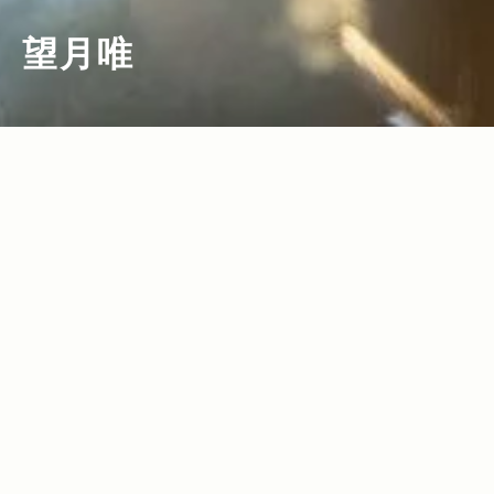
望月唯
2017.08.25
Read more>
「見たことがないものを、つくりた
い」。スタイリスト・望月さんが語る、
自身の原点とJeep®の魅力。【ON AIR
NOTES】